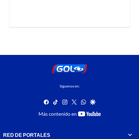
Síguenos en:
facebook
tiktok
instagram
twitter
whatsapp
google
youtube-
Más contenido en
footer
RED DE PORTALES