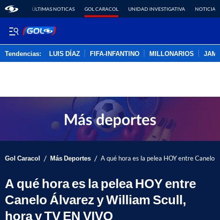
ÚLTIMAS NOTICAS
GOL CARACOL
UNIDAD INVESTIGATIVA
NOTICIAS
Tendencias:
LUIS DÍAZ
FIFA-INFANTINO
MILLONARIOS
JAM
PUBLICIDAD
/
/
Gol Caracol
Más Deportes
A qué hora es la pelea HOY entre Canelo Á
A qué hora es la pelea HOY entre
Canelo Álvarez y William Scull,
hora y TV EN VIVO