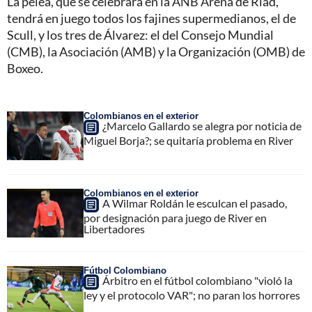
La pelea, que se celebrará en la ANB Arena de Riad,
tendrá en juego todos los fajines supermedianos, el de
Scull, y los tres de Álvarez: el del Consejo Mundial
(CMB), la Asociación (AMB) y la Organización (OMB) de
Boxeo.
Colombianos en el exterior
¿Marcelo Gallardo se alegra por noticia de
Miguel Borja?; se quitaría problema en River
Colombianos en el exterior
A Wilmar Roldán le esculcan el pasado,
por designación para juego de River en
Libertadores
Fútbol Colombiano
Árbitro en el fútbol colombiano "violó la
ley y el protocolo VAR"; no paran los horrores