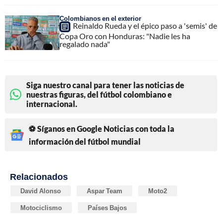
Colombianos en el exterior
Reinaldo Rueda y el épico paso a 'semis' de
Copa Oro con Honduras: "Nadie les ha
regalado nada"
Siga nuestro canal para tener las noticias de
nuestras figuras, del fútbol colombiano e
internacional.
⚽ Síganos en Google Noticias con toda la
información del fútbol mundial
Relacionados
David Alonso
Aspar Team
Moto2
Motociclismo
Países Bajos