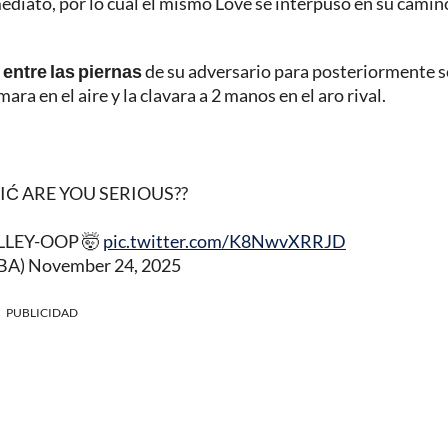
mediato, por lo cual el mismo Love se interpuso en su camin
r entre las piernas
de su adversario para posteriormente s
ara en el aire y la clavara a 2 manos en el aro rival.
Ć ARE YOU SERIOUS??
LLEY-OOP 🤯
pic.twitter.com/K8NwvXRRJD
BA)
November 24, 2025
PUBLICIDAD