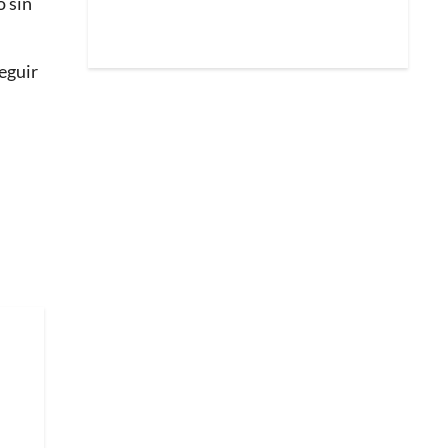
o sin
eguir