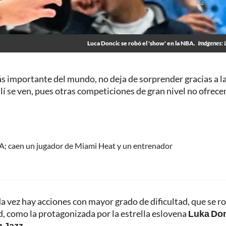
Luca Doncic se robó el 'show' en la NBA.
Imágenes: 
ás importante del mundo, no deja de sorprender gracias a l
llí se ven, pues otras competiciones de gran nivel no ofrecen
BA; caen un jugador de Miami Heat y un entrenador
ada vez hay acciones con mayor grado de dificultad, que se r
d, como la protagonizada por la estrella eslovena
Luka Do
 Jazz.