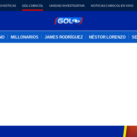
S NOTICAS
GOL CARACOL
UNIDAD INVESTIGATIVA
NOTICIAS CARACOL EN VIVO
INO
MILLONARIOS
JAMES RODRÍGUEZ
NÉSTOR LORENZO
SE
PUBLICIDAD