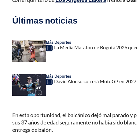
Últimas noticias
Más Deportes
La Media Maratón de Bogotá 2026 quedar
Más Deportes
David Alonso correrá MotoGP en 2027;
En esta oportunidad, el balcánico dejó mal parado y
sus 37 años de edad seguramente no había sido blanco
entrega de balón.