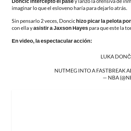
Doncic interceptó el pase
y lanzó la ofensiva de in
imaginar lo que el esloveno haría para dejarlo atrás.
Sin pensarlo 2 veces, Doncic
hizo picar la pelota po
con ella y
asistir a Jaxson Hayes
para que este la tom
En video, la espectacular acción:
LUKA DONČI
NUTMEG INTO A FASTBREAK A
— NBA (@N