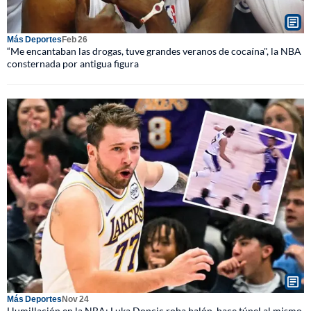
Más Deportes
Feb 26
“Me encantaban las drogas, tuve grandes veranos de cocaína", la NBA
consternada por antigua figura
Más Deportes
Nov 24
Humillación en la NBA: Luka Doncic roba balón, hace túnel al mismo