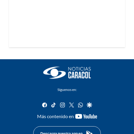
Síguenos en:
facebook
tiktok
instagram
twitter
whatsapp
google
youtube-
Más contenido en
footer
Descarga nuestra app en