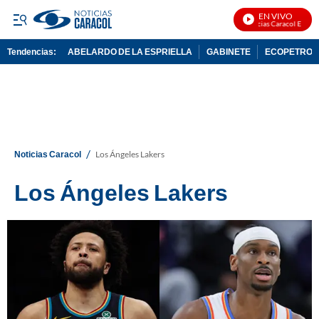
EN VIVO
Noticias Caracol En Vivo
Tendencias:
ABELARDO DE LA ESPRIELLA
GABINETE
ECOPETROL
PUBLICIDAD
/
Noticias Caracol
Los Ángeles Lakers
Los Ángeles Lakers