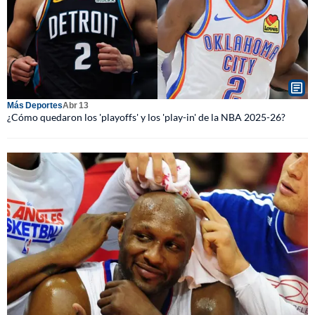
Más Deportes
Abr 13
¿Cómo quedaron los 'playoffs' y los 'play-in' de la NBA 2025-26?