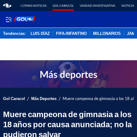
ÚLTIMAS NOTICAS
GOL CARACOL
UNIDAD INVESTIGATIVA
NOTICIAS
Tendencias:
LUIS DÍAZ
FIFA-INFANTINO
MILLONARIOS
JAM
PUBLICIDAD
/
/
Gol Caracol
Más Deportes
Muere campeona de gimnasia a los 18 años
Muere campeona de gimnasia a los
18 años por causa anunciada; no la
pudieron salvar