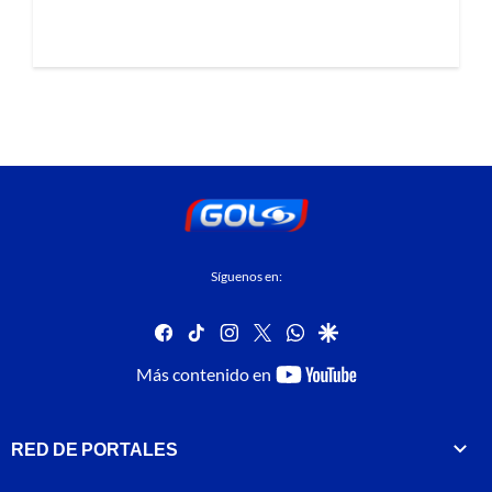
Síguenos en:
facebook
tiktok
instagram
twitter
whatsapp
google
youtube-
Más contenido en
footer
RED DE PORTALES