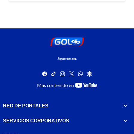
Síguenos en:
facebook
tiktok
instagram
twitter
whatsapp
google
youtube-
Más contenido en
footer
RED DE PORTALES
SERVICIOS CORPORATIVOS