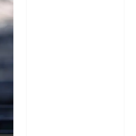
X
Whatsapp