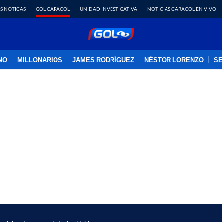
S NOTICAS
GOL CARACOL
UNIDAD INVESTIGATIVA
NOTICIAS CARACOL EN VIVO
INO
MILLONARIOS
JAMES RODRÍGUEZ
NÉSTOR LORENZO
SE
PUBLICIDAD