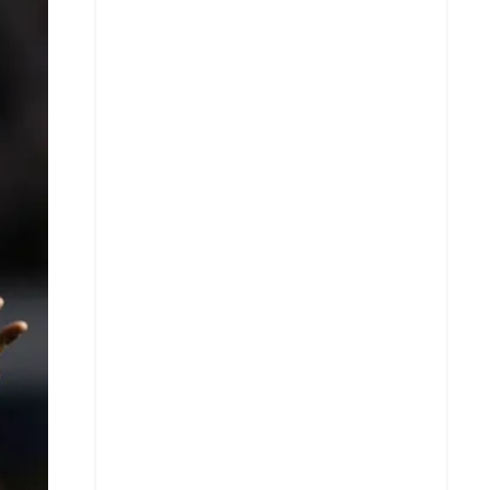
X
Whatsapp