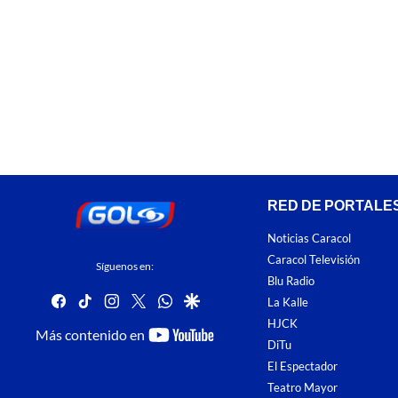
RED DE PORTALE
Noticias Caracol
Caracol Televisión
Síguenos en:
Blu Radio
facebook
tiktok
instagram
twitter
whatsapp
google
La Kalle
HJCK
youtube-
Más contenido en
DiTu
footer
El Espectador
Teatro Mayor