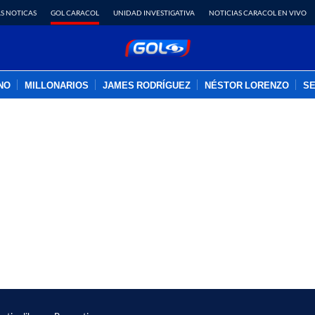
S NOTICAS
GOL CARACOL
UNIDAD INVESTIGATIVA
NOTICIAS CARACOL EN VIVO
INO
MILLONARIOS
JAMES RODRÍGUEZ
NÉSTOR LORENZO
SE
PUBLICIDAD