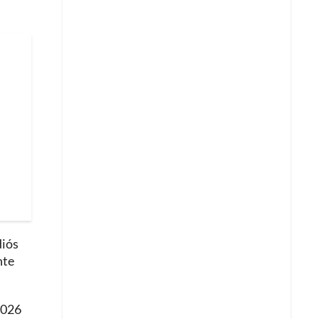
diós
nte
2026