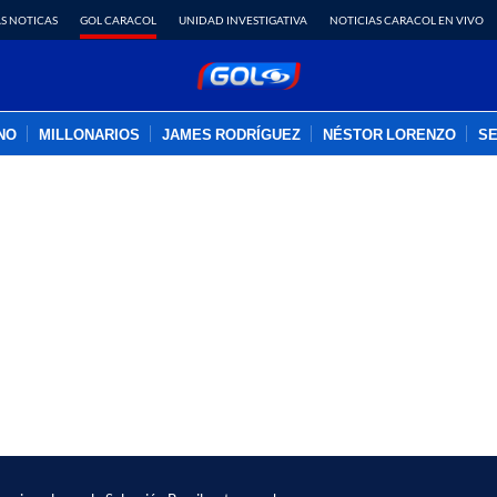
S NOTICAS
GOL CARACOL
UNIDAD INVESTIGATIVA
NOTICIAS CARACOL EN VIVO
INO
MILLONARIOS
JAMES RODRÍGUEZ
NÉSTOR LORENZO
SE
PUBLICIDAD