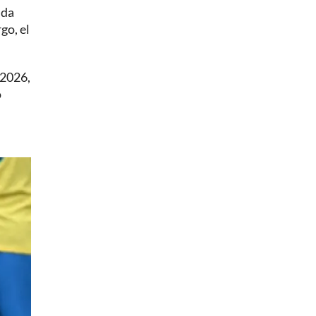
ida
go, el
 2026,
o