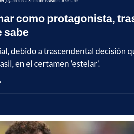
 jugado con la Selección Brasil; esto se sabe
r como protagonista, tras
e sabe
ial, debido a trascendental decisión q
sil, en el certamen 'estelar'.
n