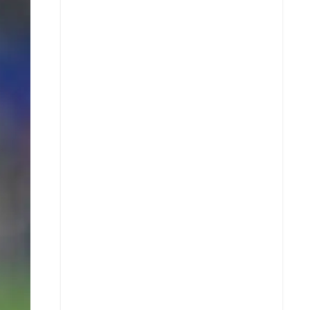
X
Whatsapp