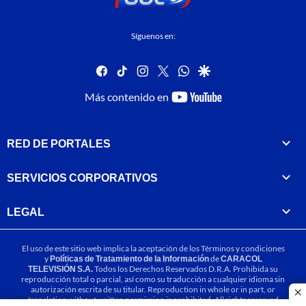
Síguenos en:
facebook
tiktok
instagram
twitter
whatsapp
google
youtube-
Más contenido en
footer
RED DE PORTALES
SERVICIOS CORPORATIVOS
LEGAL
El uso de este sitio web implica la aceptación de los
Términos y condiciones
y
Políticas de Tratamiento de la Información
de
CARACOL
TELEVISIÓN S.A.
Todos los Derechos Reservados D.R.A. Prohibida su
reproducción total o parcial, así como su traducción a cualquier idioma sin
autorización escrita de su titular. Reproduction in whole or in part, or
cl
translation without written permission is prohibited. All rights reserved