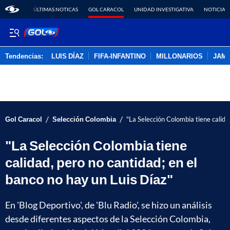
ÚLTIMAS NOTICAS
GOL CARACOL
UNIDAD INVESTIGATIVA
NOTICIAS
Tendencias:
LUIS DÍAZ
FIFA-INFANTINO
MILLONARIOS
JAM
PUBLICIDAD
/
/
Gol Caracol
Selección Colombia
"La Selección Colombia tiene calida
"La Selección Colombia tiene
calidad, pero no cantidad; en el
banco no hay un Luis Díaz"
En 'Blog Deportivo', de 'Blu Radio', se hizo un análisis
desde diferentes aspectos de la Selección Colombia,