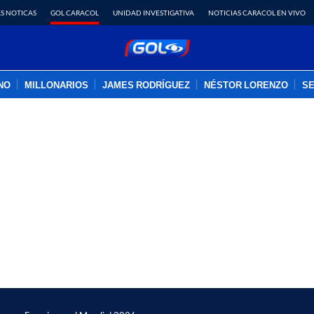
S NOTICAS
GOL CARACOL
UNIDAD INVESTIGATIVA
NOTICIAS CARACOL EN VIVO
INO
MILLONARIOS
JAMES RODRÍGUEZ
NÉSTOR LORENZO
SE
PUBLICIDAD