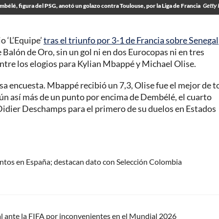
élé, figura del PSG, anotó un golazo contra Toulouse, por la Liga de Francia
Getty 
o ‘L’Equipe’
tras el triunfo por 3-1 de Francia sobre Senegal
e Balón de Oro, sin un gol ni en dos Eurocopas ni en tres
entre los elogios para Kylian Mbappé y Michael Olise.
esa encuesta. Mbappé recibió un 7,3, Olise fue el mejor de 
 aún así más de un punto por encima de Dembélé, el cuarto
 Didier Deschamps para el primero de su duelos en Estados
ntos en España; destacan dato con Selección Colombia
l ante la FIFA por inconvenientes en el Mundial 2026