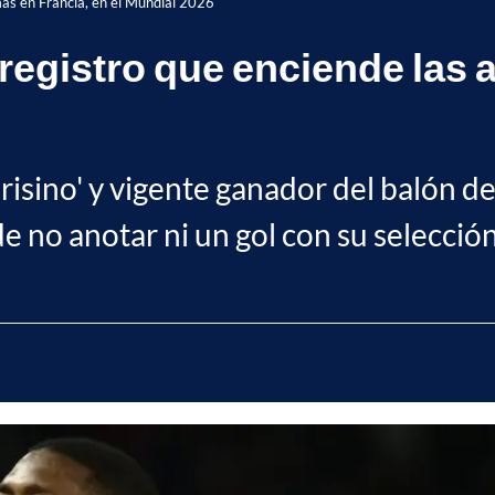
as en Francia, en el Mundial 2026
gistro que enciende las al
parisino' y vigente ganador del balón
de no anotar ni un gol con su selecci