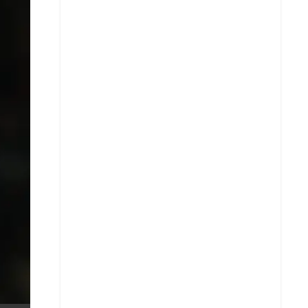
X
Whatsapp