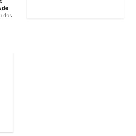
ue
a de
n dos