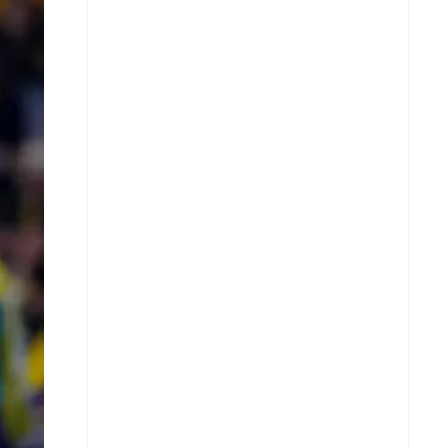
X
Whatsapp