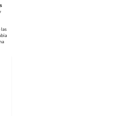
s
y
 las
mbia
ema