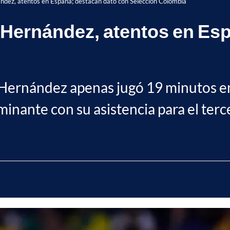
ndez, atentos en España; destacan dato con Selección Colombia
 Hernández, atentos en Es
 Hernández apenas jugó 19 minutos en
inante con su asistencia para el terc