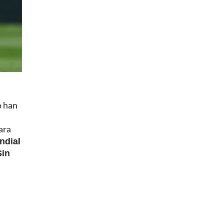
o han
ara
undial
Sin