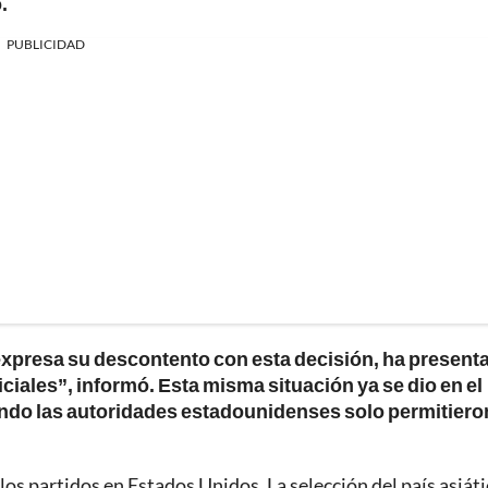
.
PUBLICIDAD
expresa su descontento con esta decisión, ha present
iciales”, informó. Esta misma situación ya se dio en el
do las autoridades estadounidenses solo permitieron
s partidos en Estados Unidos. La selección del país asiáti