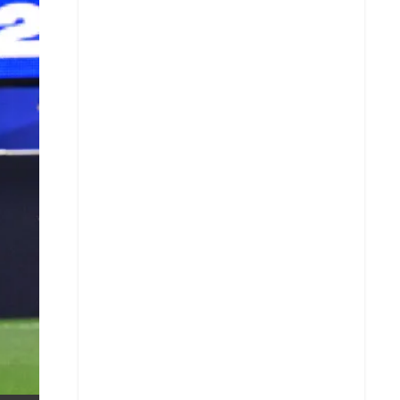
X
Whatsapp