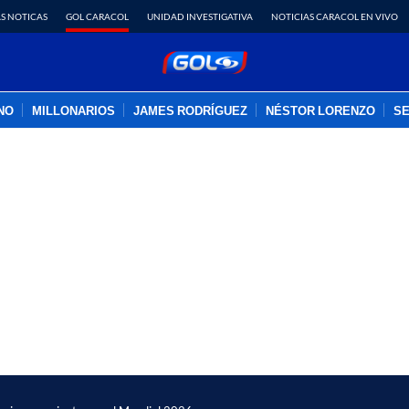
S NOTICAS
GOL CARACOL
UNIDAD INVESTIGATIVA
NOTICIAS CARACOL EN VIVO
INO
MILLONARIOS
JAMES RODRÍGUEZ
NÉSTOR LORENZO
SE
PUBLICIDAD