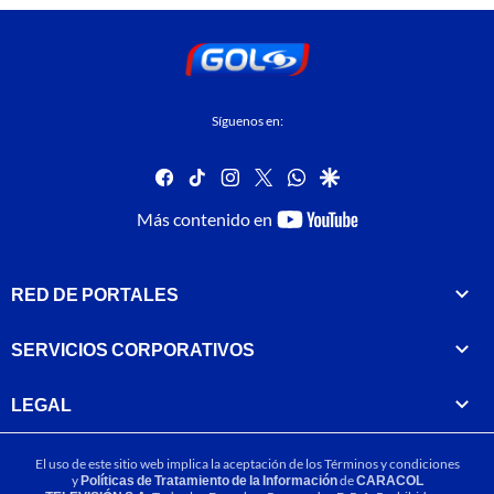
Síguenos en:
facebook
tiktok
instagram
twitter
whatsapp
google
youtube-
Más contenido en
footer
RED DE PORTALES
SERVICIOS CORPORATIVOS
LEGAL
El uso de este sitio web implica la aceptación de los
Términos y condiciones
y
Políticas de Tratamiento de la Información
de
CARACOL