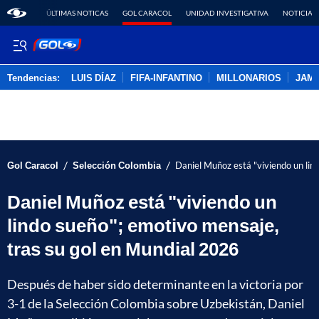
ÚLTIMAS NOTICAS
GOL CARACOL
UNIDAD INVESTIGATIVA
NOTICIAS
Tendencias:
LUIS DÍAZ
FIFA-INFANTINO
MILLONARIOS
JAM
PUBLICIDAD
/
/
Gol Caracol
Selección Colombia
Daniel Muñoz está "viviendo un lin
Daniel Muñoz está "viviendo un
lindo sueño"; emotivo mensaje,
tras su gol en Mundial 2026
Después de haber sido determinante en la victoria por
3-1 de la Selección Colombia sobre Uzbekistán, Daniel