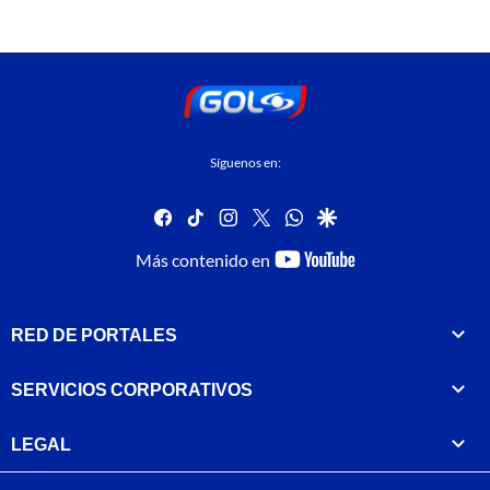
Síguenos en:
facebook
tiktok
instagram
twitter
whatsapp
google
youtube-
Más contenido en
footer
RED DE PORTALES
SERVICIOS CORPORATIVOS
LEGAL