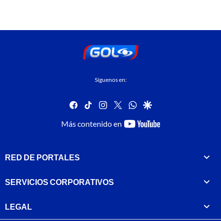
Síguenos en:
facebook
tiktok
instagram
twitter
whatsapp
google
youtube-
Más contenido en
footer
RED DE PORTALES
SERVICIOS CORPORATIVOS
LEGAL