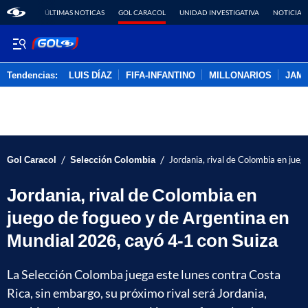
ÚLTIMAS NOTICAS
GOL CARACOL
UNIDAD INVESTIGATIVA
NOTICIAS
Tendencias:
LUIS DÍAZ
FIFA-INFANTINO
MILLONARIOS
JAM
PUBLICIDAD
/
/
Gol Caracol
Selección Colombia
Jordania, rival de Colombia en jue
Jordania, rival de Colombia en
juego de fogueo y de Argentina en
Mundial 2026, cayó 4-1 con Suiza
La Selección Colomba juega este lunes contra Costa
Rica, sin embargo, su próximo rival será Jordania,