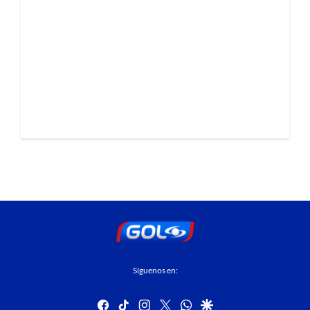
Síguenos en:
facebook
tiktok
instagram
twitter
whatsapp
google