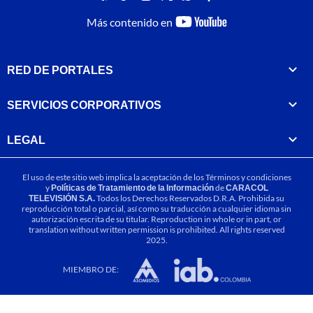
youtube-
Más contenido en
footer
RED DE PORTALES
SERVICIOS CORPORATIVOS
LEGAL
El uso de este sitio web implica la aceptación de los
Términos y condiciones
y
Políticas de Tratamiento de la Información
de
CARACOL
TELEVISIÓN S.A.
Todos los Derechos Reservados D.R.A. Prohibida su
reproducción total o parcial, así como su traducción a cualquier idioma sin
autorización escrita de su titular. Reproduction in whole or in part, or
translation without written permission is prohibited. All rights reserved
2025.
MIEMBRO DE: