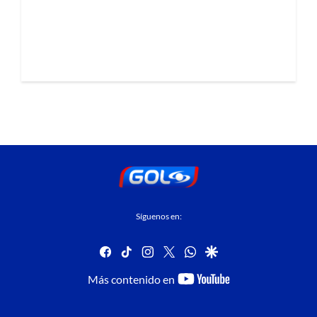
Síguenos en:
facebook
tiktok
instagram
twitter
whatsapp
google
youtube-
Más contenido en
footer