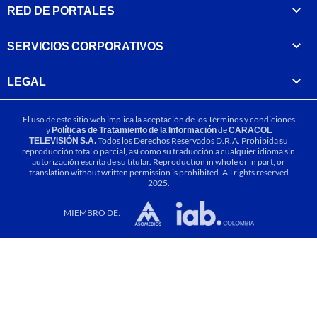
RED DE PORTALES
SERVICIOS CORPORATIVOS
LEGAL
El uso de este sitio web implica la aceptación de los
Términos y condiciones
y
Políticas de Tratamiento de la Información
de
CARACOL
TELEVISIÓN S.A.
Todos los Derechos Reservados D.R.A. Prohibida su
reproducción total o parcial, así como su traducción a cualquier idioma sin
autorización escrita de su titular. Reproduction in whole or in part, or
translation without written permission is prohibited. All rights reserved
2025.
MIEMBRO DE: