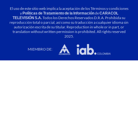
El uso de este sitio web implica la aceptación de los
Términos y condiciones
y
Políticas de Tratamiento de la Información
de
CARACOL
TELEVISIÓN S.A.
Todos los Derechos Reservados D.R.A. Prohibida su
reproducción total o parcial, así como su traducción a cualquier idioma sin
autorización escrita de su titular. Reproduction in whole or in part, or
translation without written permission is prohibited. All rights reserved
2025.
MIEMBRO DE: