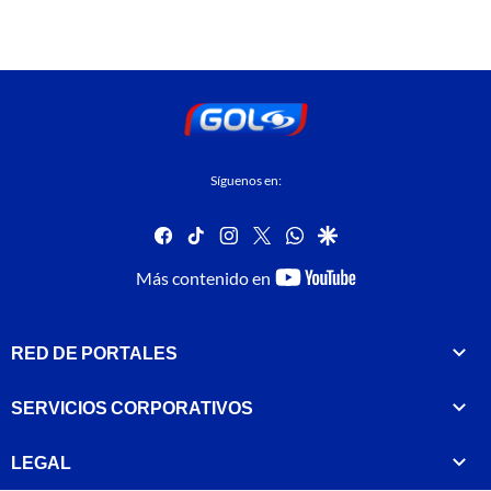
Síguenos en:
facebook
tiktok
instagram
twitter
whatsapp
google
youtube-
Más contenido en
footer
RED DE PORTALES
SERVICIOS CORPORATIVOS
LEGAL