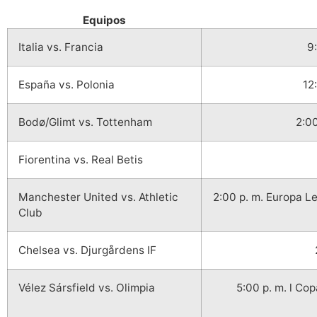
Equipos
Italia vs. Francia
9
España vs. Polonia
12
Bodø/Glimt vs. Tottenham
2:0
Fiorentina vs. Real Betis
Manchester United vs. Athletic
2:00 p. m. Europa 
Club
Chelsea vs. Djurgårdens IF
Vélez Sársfield vs. Olimpia
5:00 p. m. l C