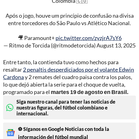
Colômbia 🇨🇴
Após o jogo, houve um princípio de confusão na divisa
entre torcedores do São Paulo vs Atlético Nacional.
🎥 Paramount+
pic.twitter.com/zyzjrA7sY6
— Ritmo de Torcida (@ritmodetorcida)
August 13, 2025
Entre tanto, la contienda tuvo como hechos para
resaltar
2 penaltis desperdiciados por el volante Edwin
Cardona
y 2 remates del cuadro paisa contra los palos,
lo que dejó abierta la serie para el choque de vuelta,
programado para el
martes 19 de agosto en Brasil.
Siga nuestro canal para tener las noticias de
nuestras figuras, del fútbol colombiano e
internacional.
⚽ Síganos en Google Noticias con toda la
información del fútbol mundial