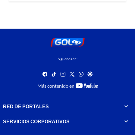
Síguenos en:
facebook
tiktok
instagram
twitter
whatsapp
google
youtube-
Más contenido en
footer
RED DE PORTALES
SERVICIOS CORPORATIVOS