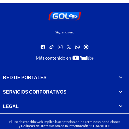
Síguenos en:
facebook
tiktok
instagram
twitter
whatsapp
google
youtube-
Más contenido en
footer
RED DE PORTALES
SERVICIOS CORPORATIVOS
LEGAL
El uso de este sitio web implica la aceptación de los
Términos y condiciones
y
Políticas de Tratamiento de la Información
de
CARACOL