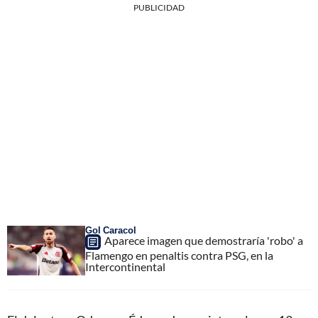
PUBLICIDAD
Gol Caracol
Aparece imagen que demostraría 'robo' a
Flamengo en penaltis contra PSG, en la
Intercontinental