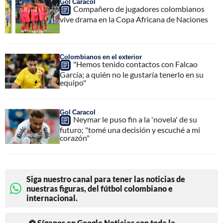
Gol Caracol
Compañero de jugadores colombianos
vive drama en la Copa Africana de Naciones
Colombianos en el exterior
"Hemos tenido contactos con Falcao
García; a quién no le gustaría tenerlo en su
equipo"
Gol Caracol
Neymar le puso fin a la 'novela' de su
futuro; "tomé una decisión y escuché a mi
corazón"
Siga nuestro canal para tener las noticias de
nuestras figuras, del fútbol colombiano e
internacional.
⚽ Síganos en Google Noticias con toda la