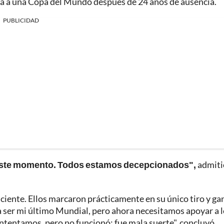
uía a una Copa del Mundo después de 24 años de ausencia.
PUBLICIDAD
n este momento. Todos estamos decepcionados",
admiti
iciente. Ellos marcaron prácticamente en su único tiro y g
ía ser mi último Mundial, pero ahora necesitamos apoyar a 
intentamos, pero no funcionó; fue mala suerte", concluyó.