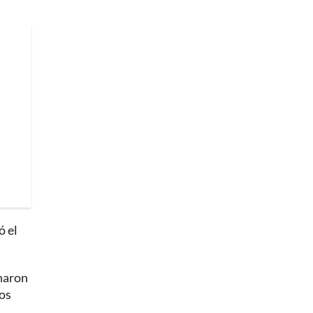
ó el
anaron
los