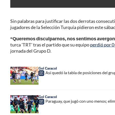
Sin palabras para justificar las dos derrotas consecu
jugadores de la Selección Turquía pidieron este sábad
“Queremos disculparnos, nos sentimos avergo
turca 'TRT' tras el partido que su equipo
perdió por 0
jornada del Grupo D.
Gol Caracol
Así quedó la tabla de posiciones del gr
Gol Caracol
Paraguay, que jugó con uno menos; elim