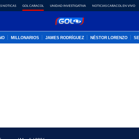
S NOTICAS
GOL CARACOL
UNIDAD INVESTIGATIVA
NOTICIAS CARACOL EN VIVO
INO
MILLONARIOS
JAMES RODRÍGUEZ
NÉSTOR LORENZO
SE
PUBLICIDAD