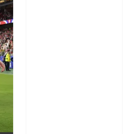
X
Whatsapp