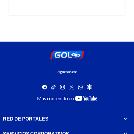
Síguenos en:
facebook
tiktok
instagram
twitter
whatsapp
google
youtube-
Más contenido en
footer
RED DE PORTALES
SERVICIOS CORPORATIVOS