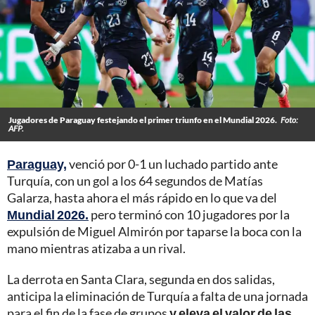
Jugadores de Paraguay festejando el primer triunfo en el Mundial 2026.
Foto:
AFP.
Paraguay,
venció por 0-1 un luchado partido ante
Turquía, con un gol a los 64 segundos de Matías
Galarza, hasta ahora el más rápido en lo que va del
Mundial 2026.
pero terminó con 10 jugadores por la
expulsión de Miguel Almirón por taparse la boca con la
mano mientras atizaba a un rival.
La derrota en Santa Clara, segunda en dos salidas,
anticipa la eliminación de Turquía a falta de una jornada
para el fin de la fase de grupos
y eleva el valor de las