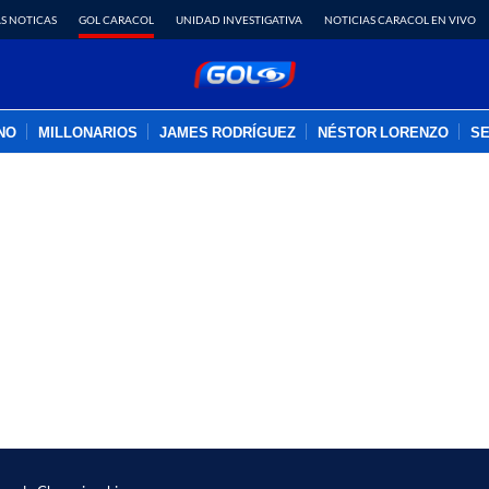
S NOTICAS
GOL CARACOL
UNIDAD INVESTIGATIVA
NOTICIAS CARACOL EN VIVO
INO
MILLONARIOS
JAMES RODRÍGUEZ
NÉSTOR LORENZO
SE
PUBLICIDAD