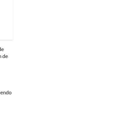
de
n de
niendo