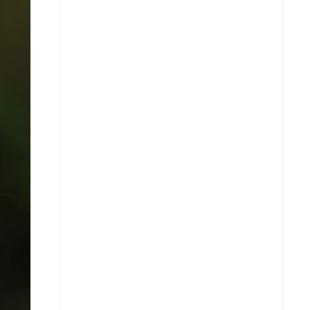
X
Whatsapp