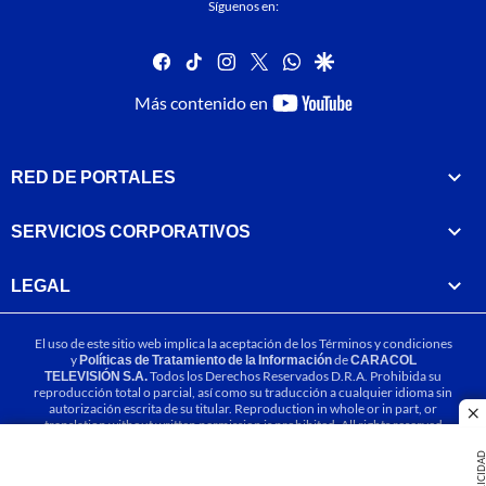
Síguenos en:
facebook
tiktok
instagram
twitter
whatsapp
google
youtube-
Más contenido en
footer
RED DE PORTALES
SERVICIOS CORPORATIVOS
LEGAL
El uso de este sitio web implica la aceptación de los
Términos y condiciones
y
Políticas de Tratamiento de la Información
de
CARACOL
TELEVISIÓN S.A.
Todos los Derechos Reservados D.R.A. Prohibida su
reproducción total o parcial, así como su traducción a cualquier idioma sin
autorización escrita de su titular. Reproduction in whole or in part, or
cl
translation without written permission is prohibited. All rights reserved
2025.
PUBLICIDA