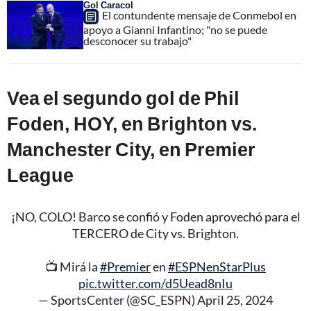
Gol Caracol
El contundente mensaje de Conmebol en
apoyo a Gianni Infantino; "no se puede
desconocer su trabajo"
Vea el segundo gol de Phil
Foden, HOY, en Brighton vs.
Manchester City, en Premier
League
¡NO, COLO! Barco se confió y Foden aprovechó para el
TERCERO de City vs. Brighton.
📺 Mirá la
#Premier
en
#ESPNenStarPlus
pic.twitter.com/d5Uead8nIu
— SportsCenter (@SC_ESPN)
April 25, 2024