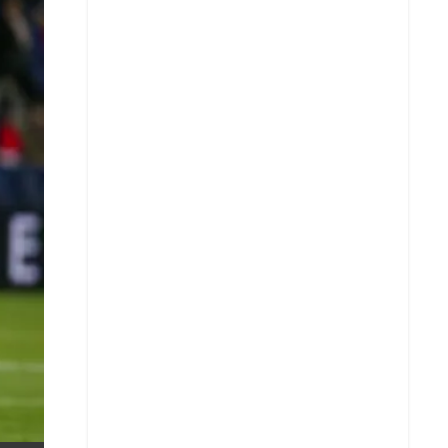
X
Whatsapp