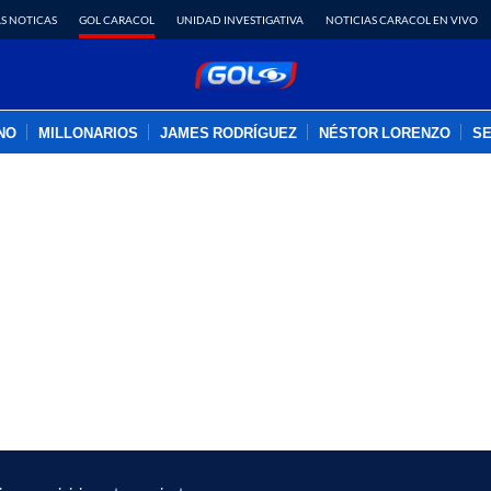
S NOTICAS
GOL CARACOL
UNIDAD INVESTIGATIVA
NOTICIAS CARACOL EN VIVO
INO
MILLONARIOS
JAMES RODRÍGUEZ
NÉSTOR LORENZO
SE
PUBLICIDAD