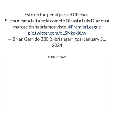
Esto no fue penal para el Chelsea.
Si esa misma falta se la comete Disasi a Luis Díaz otra
marcación habríamos visto.
#PremierLeague
pic.twitter.com/oLSNkokKvw
— Brian Garrido 🧑🏻‍⚖️ (@briangarr_tos)
January 31,
2024
PUBLICIDAD