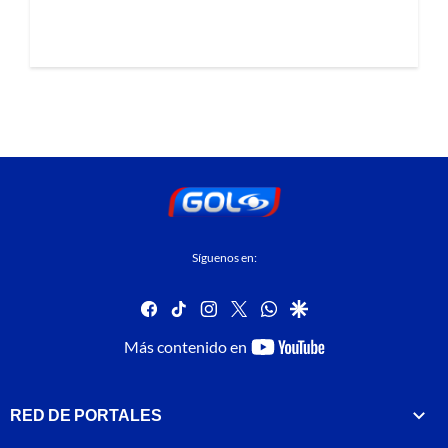
Síguenos en:
facebook
tiktok
instagram
twitter
whatsapp
google
youtube-
Más contenido en
footer
RED DE PORTALES