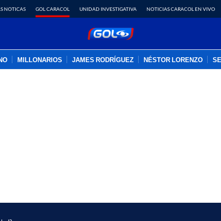
S NOTICAS
GOL CARACOL
UNIDAD INVESTIGATIVA
NOTICIAS CARACOL EN VIVO
INO
MILLONARIOS
JAMES RODRÍGUEZ
NÉSTOR LORENZO
SE
PUBLICIDAD