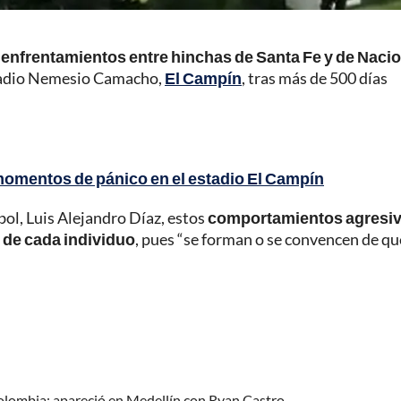
y enfrentamientos entre hinchas de Santa Fe y de Naci
estadio Nemesio Camacho,
El Campín
, tras más de 500 días
 momentos de pánico en el estadio El Campín
bol, Luis Alejandro Díaz, estos
comportamientos agresi
 de cada individuo
, pues “se forman o se convencen de qu
olombia; apareció en Medellín con Ryan Castro