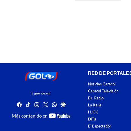
RED DE PORTALE
Noticias Caracol
Caracol Televisión
Síguenos en:
Blu Radio
facebook
tiktok
instagram
twitter
whatsapp
google
La Kalle
HJCK
youtube-
Más contenido en
DiTu
footer
El Espectador