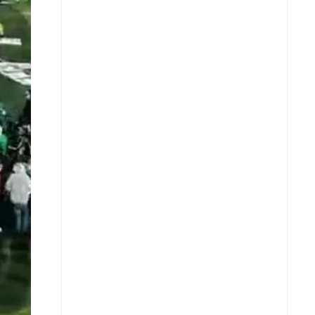
X
Whatsapp