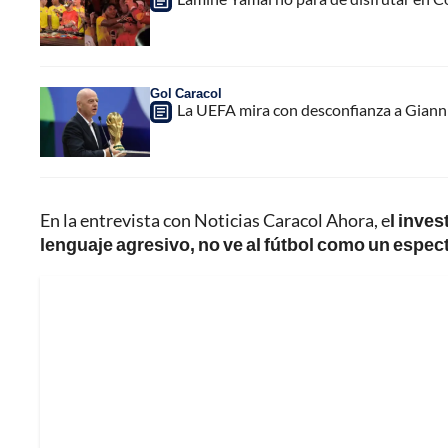
Gol Caracol
La UEFA mira con desconfianza a Gianni 
En la entrevista con Noticias Caracol Ahora, e
l inves
lenguaje agresivo, no ve al fútbol como un espect