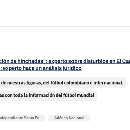
ción de hinchadas": experto sobre disturbios en El C
 experto hace un análisis jurídico
 de nuestras figuras, del fútbol colombiano e internacional.
as con toda la información del fútbol mundial
ndependiente Santa Fe
Atlético Nacional