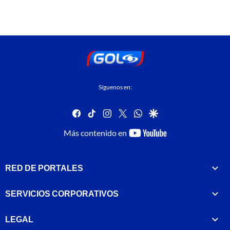
Síguenos en:
facebook
tiktok
instagram
twitter
whatsapp
google
youtube-
Más contenido en
footer
RED DE PORTALES
SERVICIOS CORPORATIVOS
LEGAL