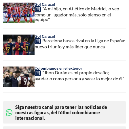
Gol Caracol
"A mi hijo, en Atlético de Madrid, lo veo
como un jugador más, solo pienso en el
equipo"
Gol Caracol
Barcelona busca rival en la Liga de España:
nuevo triunfo y más líder que nunca
Colombianos en el exterior
"Jhon Durán es mi propio desafío;
ayudarlo como persona y sacar lo mejor de él"
Siga nuestro canal para tener las noticias de
nuestras figuras, del fútbol colombiano e
internacional.