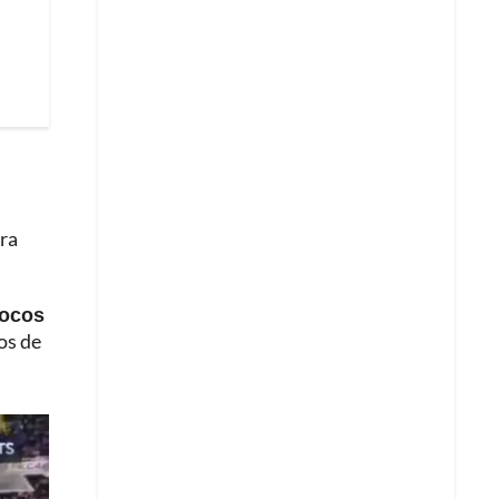
ara
pocos
os de