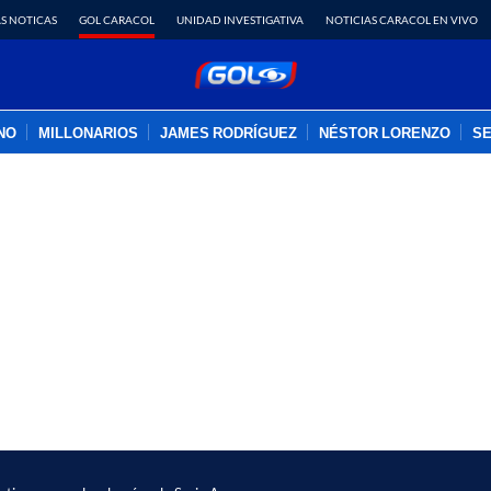
S NOTICAS
GOL CARACOL
UNIDAD INVESTIGATIVA
NOTICIAS CARACOL EN VIVO
INO
MILLONARIOS
JAMES RODRÍGUEZ
NÉSTOR LORENZO
SE
PUBLICIDAD