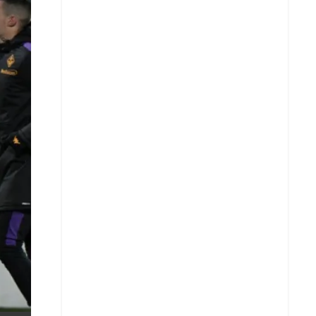
X
Whatsapp