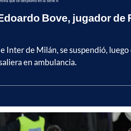
ntina que se desplomó en la Serie A
Edoardo Bove, jugador de 
a' e Inter de Milán, se suspendió, lue
saliera en ambulancia.