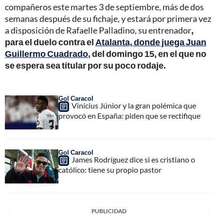
compañeros este martes 3 de septiembre, más de dos
semanas después de su fichaje, y estará por primera vez
a disposición de Rafaelle Palladino, su entrenador
,
para el duelo contra el
Atalanta, donde juega Juan
Guillermo Cuadrado
, del domingo 15, en el que no
se espera sea titular por su poco rodaje.
Gol Caracol
Vinícius Júnior y la gran polémica que
provocó en España: piden que se rectifique
Gol Caracol
James Rodríguez dice si es cristiano o
católico: tiene su propio pastor
PUBLICIDAD