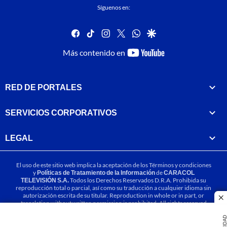
Síguenos en:
facebook
tiktok
instagram
twitter
whatsapp
google
youtube-
Más contenido en
footer
RED DE PORTALES
SERVICIOS CORPORATIVOS
LEGAL
El uso de este sitio web implica la aceptación de los
Términos y condiciones
y
Políticas de Tratamiento de la Información
de
CARACOL
TELEVISIÓN S.A.
Todos los Derechos Reservados D.R.A. Prohibida su
reproducción total o parcial, así como su traducción a cualquier idioma sin
autorización escrita de su titular. Reproduction in whole or in part, or
cl
translation without written permission is prohibited. All rights reserved
2025.