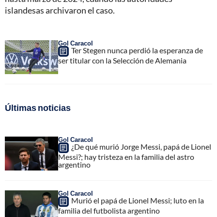
islandesas archivaron el caso.
Gol Caracol
Ter Stegen nunca perdió la esperanza de
ser titular con la Selección de Alemania
Últimas noticias
Gol Caracol
¿De qué murió Jorge Messi, papá de Lionel
Messi?; hay tristeza en la familia del astro
argentino
Gol Caracol
Murió el papá de Lionel Messi; luto en la
familia del futbolista argentino