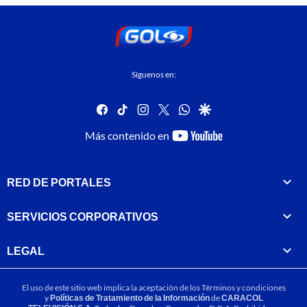
Síguenos en:
facebook
tiktok
instagram
twitter
whatsapp
google
youtube-
Más contenido en
footer
RED DE PORTALES
SERVICIOS CORPORATIVOS
LEGAL
El uso de este sitio web implica la aceptación de los
Términos y condiciones
y
Políticas de Tratamiento de la Información
de
CARACOL