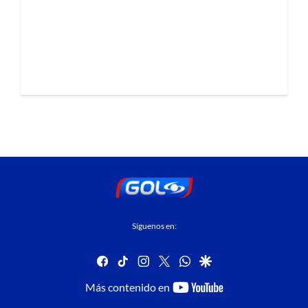
Síguenos en:
facebook
tiktok
instagram
twitter
whatsapp
google
youtube-
Más contenido en
footer