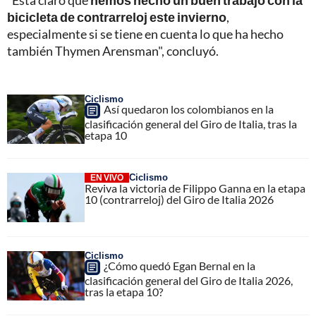
"Está claro que
hemos hecho un buen trabajo con la
bicicleta de contrarreloj este invierno
,
especialmente si se tiene en cuenta lo que ha hecho
también Thymen Arensman", concluyó.
Ciclismo
Así quedaron los colombianos en la
clasificación general del Giro de Italia, tras la
etapa 10
Ciclismo
EN VIVO
Reviva la victoria de Filippo Ganna en la etapa
10 (contrarreloj) del Giro de Italia 2026
Ciclismo
¿Cómo quedó Egan Bernal en la
clasificación general del Giro de Italia 2026,
tras la etapa 10?