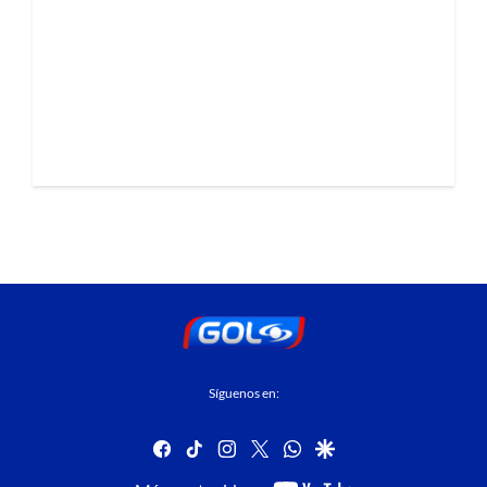
Síguenos en:
facebook
tiktok
instagram
twitter
whatsapp
google