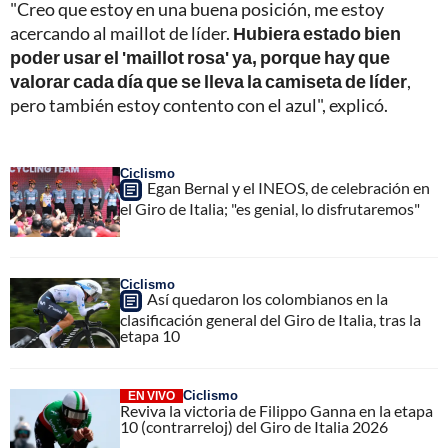
"Creo que estoy en una buena posición, me estoy
acercando al maillot de líder.
Hubiera estado bien
poder usar el 'maillot rosa' ya, porque hay que
valorar cada día que se lleva la camiseta de líder
,
pero también estoy contento con el azul", explicó.
Ciclismo
Egan Bernal y el INEOS, de celebración en
el Giro de Italia; "es genial, lo disfrutaremos"
Ciclismo
Así quedaron los colombianos en la
clasificación general del Giro de Italia, tras la
etapa 10
Ciclismo
EN VIVO
Reviva la victoria de Filippo Ganna en la etapa
10 (contrarreloj) del Giro de Italia 2026