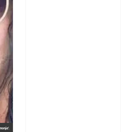
Whatsapp
monja'.