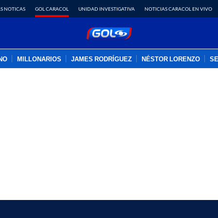
S NOTICAS
GOL CARACOL
UNIDAD INVESTIGATIVA
NOTICIAS CARACOL EN VIVO
INO
MILLONARIOS
JAMES RODRÍGUEZ
NÉSTOR LORENZO
SE
PUBLICIDAD