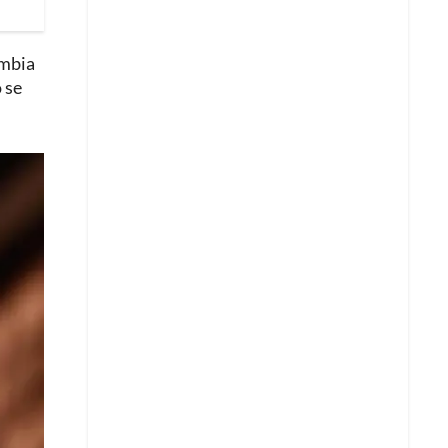
ombia
 se