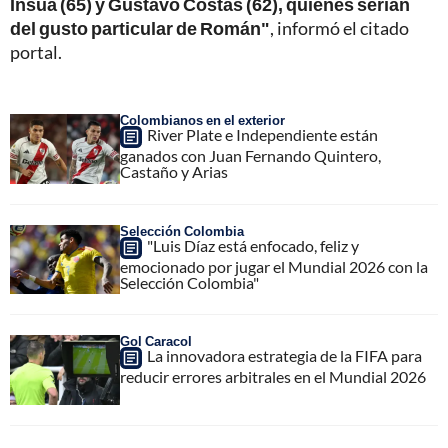
Insua (65) y Gustavo Costas (62), quienes serían
del gusto particular de Román"
, informó el citado
portal.
Colombianos en el exterior
River Plate e Independiente están
ganados con Juan Fernando Quintero,
Castaño y Arias
Selección Colombia
"Luis Díaz está enfocado, feliz y
emocionado por jugar el Mundial 2026 con la
Selección Colombia"
Gol Caracol
La innovadora estrategia de la FIFA para
reducir errores arbitrales en el Mundial 2026