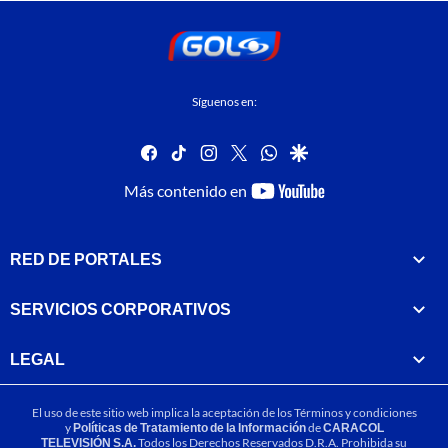
Síguenos en:
facebook
tiktok
instagram
twitter
whatsapp
google
youtube-
Más contenido en
footer
RED DE PORTALES
SERVICIOS CORPORATIVOS
LEGAL
El uso de este sitio web implica la aceptación de los
Términos y condiciones
y
Políticas de Tratamiento de la Información
de
CARACOL
TELEVISIÓN S.A.
Todos los Derechos Reservados D.R.A. Prohibida su