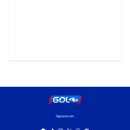
Síguenos en:
facebook
tiktok
instagram
twitter
whatsapp
google