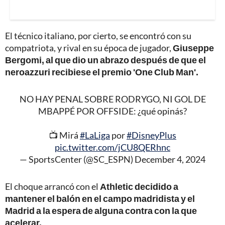
El técnico italiano, por cierto, se encontró con su
compatriota, y rival en su época de jugador,
Giuseppe
Bergomi, al que dio un abrazo después de que el
neroazzuri recibiese el premio 'One Club Man'.
NO HAY PENAL SOBRE RODRYGO, NI GOL DE
MBAPPÉ POR OFFSIDE: ¿qué opinás?
📺 Mirá
#LaLiga
por
#DisneyPlus
pic.twitter.com/jCU8QERhnc
— SportsCenter (@SC_ESPN)
December 4, 2024
El choque arrancó con el
Athletic decidido a
mantener el balón en el campo madridista y el
Madrid a la espera de alguna contra con la que
acelerar.