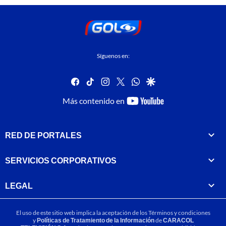
Síguenos en:
facebook
tiktok
instagram
twitter
whatsapp
google
youtube-
Más contenido en
footer
RED DE PORTALES
SERVICIOS CORPORATIVOS
LEGAL
El uso de este sitio web implica la aceptación de los
Términos y condiciones
y
Políticas de Tratamiento de la Información
de
CARACOL