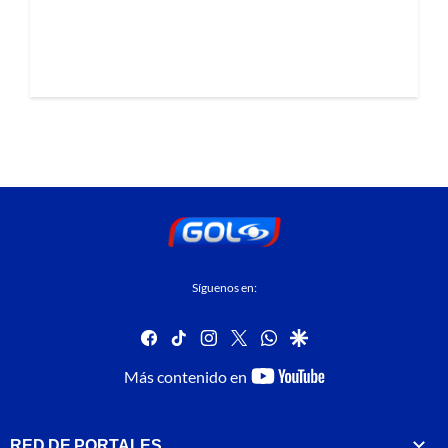
Síguenos en:
facebook
tiktok
instagram
twitter
whatsapp
google
youtube-
Más contenido en
footer
RED DE PORTALES