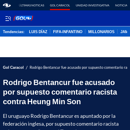
ÚLTIMAS NOTICAS
GOL CARACOL
UNIDAD INVESTIGATIVA
NOTICIAS
Tendencias:
LUIS DÍAZ
FIFA-INFANTINO
MILLONARIOS
JAM
PUBLICIDAD
/
Gol Caracol
Rodrigo Bentancur fue acusado por supuesto comentario rac
Rodrigo Bentancur fue acusado
por supuesto comentario racista
contra Heung Min Son
El uruguayo Rodrigo Bentancur es apuntado por la
federación inglesa, por supuesto comentario racista