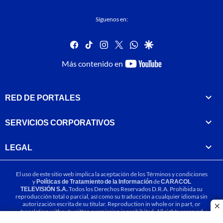
Síguenos en:
facebook
tiktok
instagram
twitter
whatsapp
google
youtube-
Más contenido en
footer
RED DE PORTALES
SERVICIOS CORPORATIVOS
LEGAL
El uso de este sitio web implica la aceptación de los
Términos y condiciones
y
Políticas de Tratamiento de la Información
de
CARACOL
TELEVISIÓN S.A.
Todos los Derechos Reservados D.R.A. Prohibida su
reproducción total o parcial, así como su traducción a cualquier idioma sin
autorización escrita de su titular. Reproduction in whole or in part, or
cl
translation without written permission is prohibited. All rights reserved
2025.