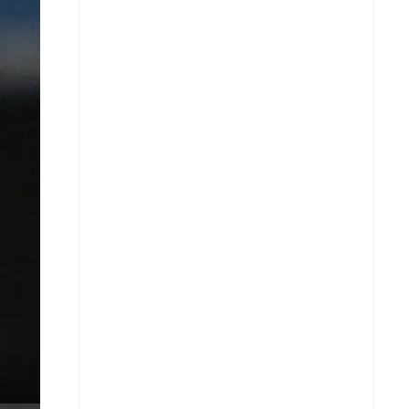
X
Whatsapp