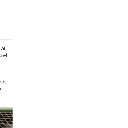
 al
a el
mos
a