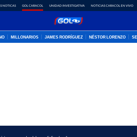
S NOTICAS
GOL CARACOL
UNIDAD INVESTIGATIVA
NOTICIAS CARACOL EN VIVO
INO
MILLONARIOS
JAMES RODRÍGUEZ
NÉSTOR LORENZO
SE
PUBLICIDAD