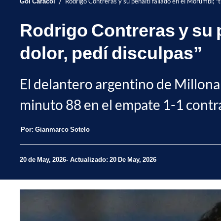
/
Gol Caracol
Rodrigo Contreras y su penalti fallado en el Morumbi; "t
Rodrigo Contreras y su p
dolor, pedí disculpas”
El delantero argentino de Millona
minuto 88 en el empate 1-1 contr
Por:
Gianmarco Sotelo
20 de May, 2026
Actualizado: 20 De May, 2026