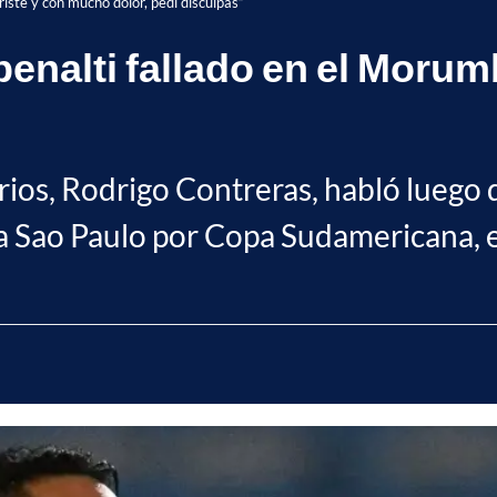
riste y con mucho dolor, pedí disculpas”
enalti fallado en el Morum
rios, Rodrigo Contreras, habló luego 
a Sao Paulo por Copa Sudamericana, 