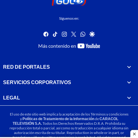
Síguenos en:
facebook
tiktok
instagram
twitter
whatsapp
google
youtube-
Más contenido en
footer
RED DE PORTALES
SERVICIOS CORPORATIVOS
LEGAL
El uso de este sitio web implica la aceptación de los
Términos y condiciones
y
Políticas de Tratamiento de la Información
de
CARACOL
TELEVISIÓN S.A.
Todos los Derechos Reservados D.R.A. Prohibida su
reproducción total o parcial, así como su traducción a cualquier idioma sin
autorización escrita de su titular. Reproduction in whole or in part, or
cl
translation without written permission is prohibited. All rights reserved