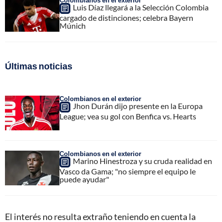
Colombianos en el exterior
Luis Díaz llegará a la Selección Colombia
cargado de distinciones; celebra Bayern
Múnich
Últimas noticias
Colombianos en el exterior
Jhon Durán dijo presente en la Europa
League; vea su gol con Benfica vs. Hearts
Colombianos en el exterior
Marino Hinestroza y su cruda realidad en
Vasco da Gama; "no siempre el equipo le
puede ayudar"
El interés no resulta extraño teniendo en cuenta la