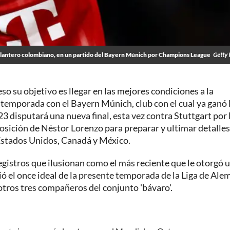
delantero colombiano, en un partido del Bayern Múnich por Champions League
Getty 
eso su objetivo es llegar en las mejores condiciones a la
a temporada con el Bayern Múnich, club con el cual ya ganó 
 disputará una nueva final, esta vez contra Stuttgart por 
posición de Néstor Lorenzo para preparar y ultimar detalles
: Estados Unidos, Canadá y México.
egistros que ilusionan como el más reciente que le otorgó 
ó el once ideal de la presente temporada de la Liga de Ale
otros tres compañeros del conjunto 'bávaro'.