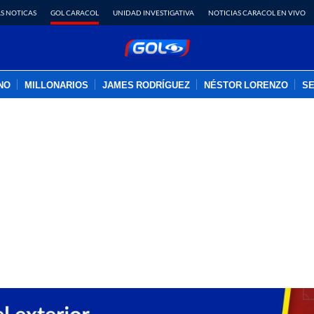
S NOTICAS
GOL CARACOL
UNIDAD INVESTIGATIVA
NOTICIAS CARACOL EN VIVO
INO
MILLONARIOS
JAMES RODRÍGUEZ
NÉSTOR LORENZO
SE
PUBLICIDAD