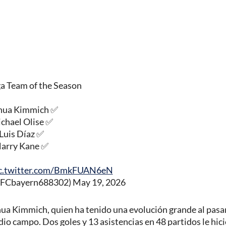
a Team of the Season
hua Kimmich ✅
chael Olise ✅
Luis Díaz ✅
arry Kane ✅
c.twitter.com/BmkFUAN6eN
@FCbayern688302)
May 19, 2026
hua Kimmich, quien ha tenido una evolución grande al pasa
dio campo. Dos goles y 13 asistencias en 48 partidos le hic