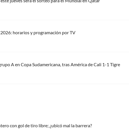
ste jueves será el sorteo para el Mundial en Qatar
2026: horarios y programación por TV
grupo A en Copa Sudamericana, tras América de Cali 1-1 Tigre
tero con gol de tiro libre; ¿ubicó mal la barrera?