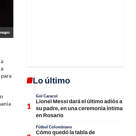
Images
la
la
 para
Lo último
un
Gol Caracol
Lionel Messi dará el último adiós a
mania
su padre, en una ceremonia íntima
en Rosario
Fútbol Colombiano
Cómo quedó la tabla de