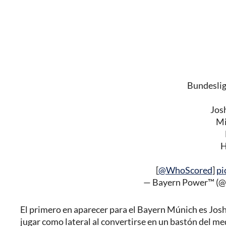
Bundeslig
Jos
Mi
H
[
@WhoScored
]
pi
— Bayern Power™️ (
El primero en aparecer para el Bayern Múnich es Jos
jugar como lateral al convertirse en un bastón del me