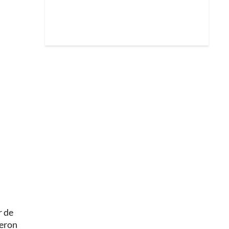
r de
ieron