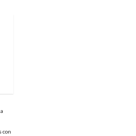
la
s con