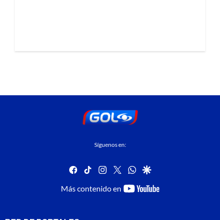
Síguenos en:
facebook
tiktok
instagram
twitter
whatsapp
google
youtube-
Más contenido en
footer