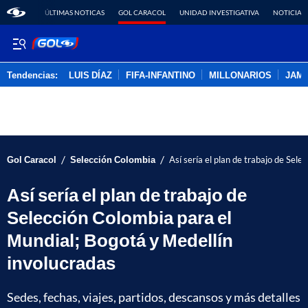
ÚLTIMAS NOTICAS
GOL CARACOL
UNIDAD INVESTIGATIVA
NOTICIAS
Tendencias:
LUIS DÍAZ
FIFA-INFANTINO
MILLONARIOS
JAM
PUBLICIDAD
/
/
Gol Caracol
Selección Colombia
Así sería el plan de trabajo de Sel
Así sería el plan de trabajo de
Selección Colombia para el
Mundial; Bogotá y Medellín
involucradas
Sedes, fechas, viajes, partidos, descansos y más detalles