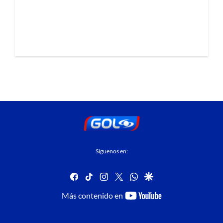
Síguenos en:
facebook
tiktok
instagram
twitter
whatsapp
google
youtube-
Más contenido en
footer