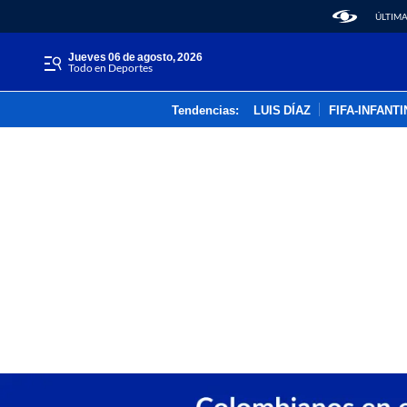
ÚLTIMA
jueves 06 de agosto, 2026
Todo en Deportes
Tendencias:
LUIS DÍAZ
FIFA-INFANT