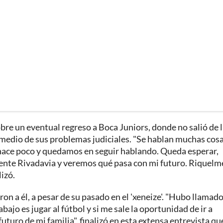
obre un eventual regreso a Boca Juniors, donde no salió de 
n medio de sus problemas judiciales. "Se hablan muchas cos
 hace poco y quedamos en seguir hablando. Queda esperar,
iente Rivadavia y veremos qué pasa con mi futuro. Riquel
lizó.
ron a él, a pesar de su pasado en el 'xeneize'. "Hubo llamado
ajo es jugar al fútbol y si me sale la oportunidad de ir a
 futuro de mi familia", finalizó en esta extensa entrevista qu