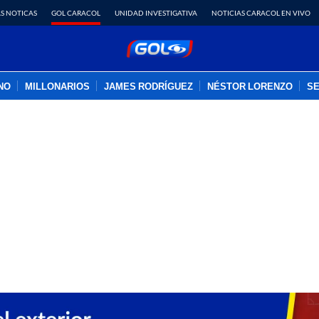
S NOTICAS
GOL CARACOL
UNIDAD INVESTIGATIVA
NOTICIAS CARACOL EN VIVO
INO
MILLONARIOS
JAMES RODRÍGUEZ
NÉSTOR LORENZO
SE
PUBLICIDAD