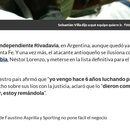
Sebastián Villa dijo a qué equipo quiere ir.
Foto
Independiente Rivadavia
, en Argentina, aunque quedó ya
ta Fe. Y una vez más, el atacante antioqueño se ilusiona c
bia
, Néstor Lorenzo, y meterse en la lista definitiva para el
estro país afirmó que "
yo vengo hace 6 años luchando p
echo sobre sus líos con la justicia, aclaró que lo "
dieron co
r, estoy remándola
".
de Faustino Asprilla y Sporting no pone fácil el negocio