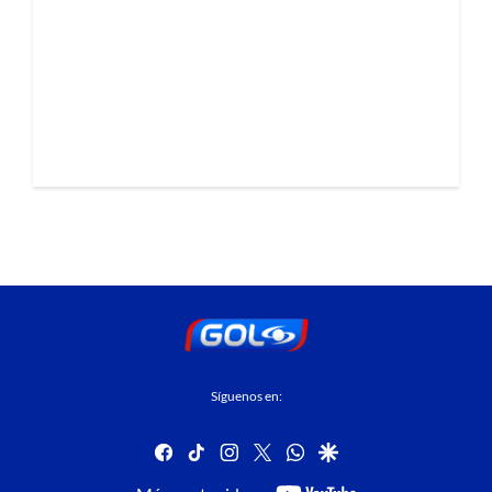
Síguenos en:
facebook
tiktok
instagram
twitter
whatsapp
google
youtube-