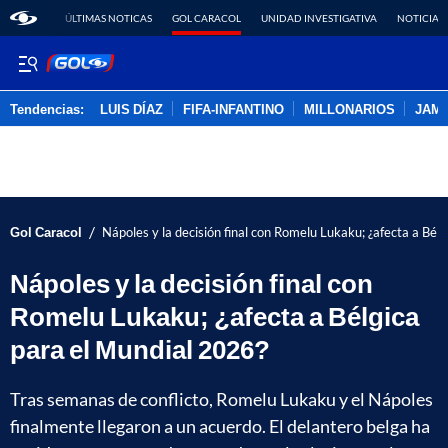
ÚLTIMAS NOTICAS
GOL CARACOL
UNIDAD INVESTIGATIVA
NOTICIAS
Tendencias:
LUIS DÍAZ
FIFA-INFANTINO
MILLONARIOS
JAM
PUBLICIDAD
/
Gol Caracol
Nápoles y la decisión final con Romelu Lukaku; ¿afecta a Bél
Nápoles y la decisión final con
Romelu Lukaku; ¿afecta a Bélgica
para el Mundial 2026?
Tras semanas de conflicto, Romelu Lukaku y el Nápoles
finalmente llegaron a un acuerdo. El delantero belga ha