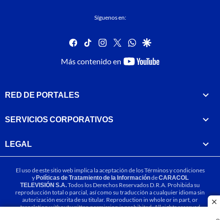
Síguenos en:
facebook
tiktok
instagram
twitter
whatsapp
google
youtube-
Más contenido en
footer
RED DE PORTALES
SERVICIOS CORPORATIVOS
LEGAL
El uso de este sitio web implica la aceptación de los
Términos y condiciones
y
Políticas de Tratamiento de la Información
de
CARACOL
TELEVISIÓN S.A.
Todos los Derechos Reservados D.R.A. Prohibida su
reproducción total o parcial, así como su traducción a cualquier idioma sin
autorización escrita de su titular. Reproduction in whole or in part, or
cl
translation without written permission is prohibited. All rights reserved
2025.