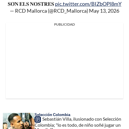
𝐒𝐎́𝐍 𝐄𝐋𝐒 𝐍𝐎𝐒𝐓𝐑𝐄𝐒
pic.twitter.com/BIZbOPl8mY
— RCD Mallorca (@RCD_Mallorca)
May 13, 2026
PUBLICIDAD
Selección Colombia
Sebastián Villa, ilusionado con Selección
Colombia; "lo es todo, de niño soñé jugar un