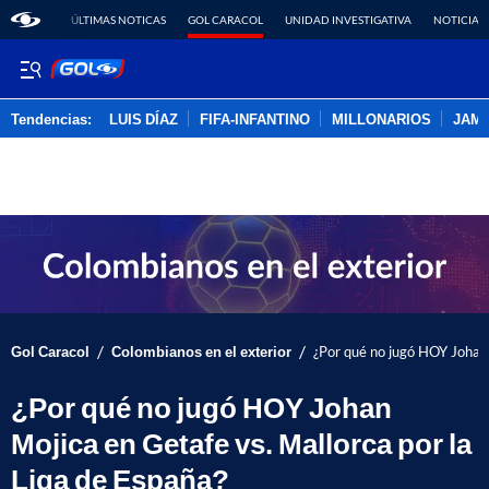
ÚLTIMAS NOTICAS
GOL CARACOL
UNIDAD INVESTIGATIVA
NOTICIAS
Tendencias:
LUIS DÍAZ
FIFA-INFANTINO
MILLONARIOS
JAM
PUBLICIDAD
/
/
Gol Caracol
Colombianos en el exterior
¿Por qué no jugó HOY Johan 
¿Por qué no jugó HOY Johan
Mojica en Getafe vs. Mallorca por la
Liga de España?