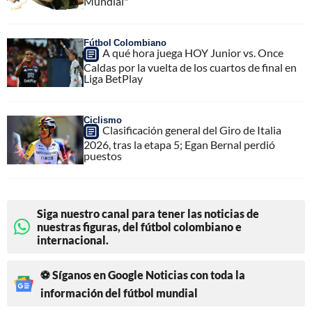
Mundial"
Fútbol Colombiano
A qué hora juega HOY Junior vs. Once
Caldas por la vuelta de los cuartos de final en
Liga BetPlay
Ciclismo
Clasificación general del Giro de Italia
2026, tras la etapa 5; Egan Bernal perdió
puestos
Siga nuestro canal para tener las noticias de
nuestras figuras, del fútbol colombiano e
internacional.
⚽ Síganos en Google Noticias con toda la
información del fútbol mundial