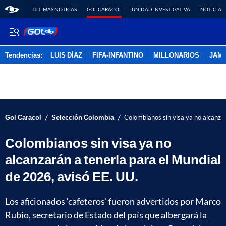
ÚLTIMAS NOTICAS
GOL CARACOL
UNIDAD INVESTIGATIVA
NOTICIAS
Tendencias:
LUIS DÍAZ
FIFA-INFANTINO
MILLONARIOS
JAM
PUBLICIDAD
/
/
Gol Caracol
Selección Colombia
Colombianos sin visa ya no alcanza
Colombianos sin visa ya no
alcanzarán a tenerla para el Mundial
de 2026, avisó EE. UU.
Los aficionados ‘cafeteros’ fueron advertidos por Marco
Rubio, secretario de Estado del país que albergará la