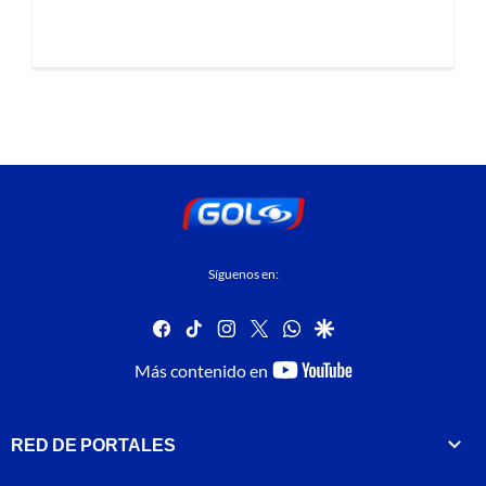
Síguenos en:
facebook
tiktok
instagram
twitter
whatsapp
google
youtube-
Más contenido en
footer
RED DE PORTALES