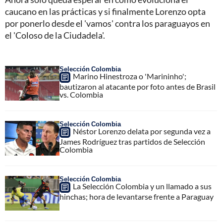
caucano en las prácticas y si finalmente Lorenzo opta
por ponerlo desde el 'vamos' contra los paraguayos en
el 'Coloso de la Ciudadela'.
Selección Colombia
Marino Hinestroza o 'Marininho';
bautizaron al atacante por foto antes de Brasil
vs. Colombia
Selección Colombia
Néstor Lorenzo delata por segunda vez a
James Rodríguez tras partidos de Selección
Colombia
Selección Colombia
La Selección Colombia y un llamado a sus
hinchas; hora de levantarse frente a Paraguay