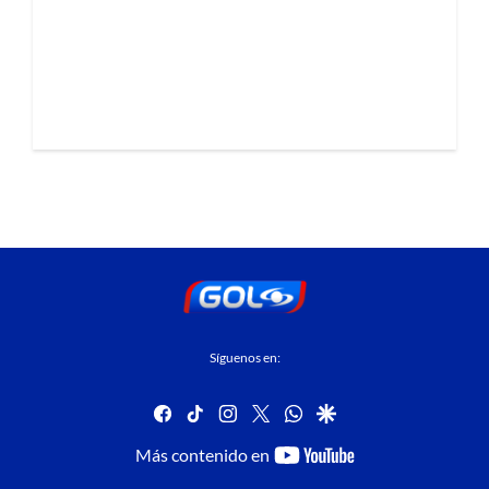
Síguenos en:
facebook
tiktok
instagram
twitter
whatsapp
google
youtube-
Más contenido en
footer