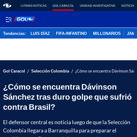
ÚLTIMAS NOTICAS
GOL CARACOL
UNIDAD INVESTIGATIVA
NOTICIAS
Tendencias:
LUIS DÍAZ
FIFA-INFANTINO
MILLONARIOS
JAM
PUBLICIDAD
/
/
Gol Caracol
Selección Colombia
¿Cómo se encuentra Dávinson Sánche
¿Cómo se encuentra Dávinson
Sánchez tras duro golpe que sufrió
contra Brasil?
El defensor central es noticia luego de que la Selección
Colombia llegara a Barranquilla para preparar el